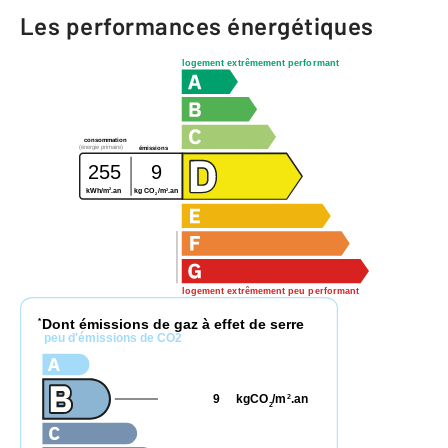
Les performances énergétiques
logement extrêmement performant
consommation
(énergie primaire)
émissions
255
9
2
2
kWh/m
.an
kg CO
/m
.an
2
logement extrêmement peu performant
Dont émissions de gaz à effet de serre
*
peu d'émissions de CO2
9
kgCO
/m
.an
2
2