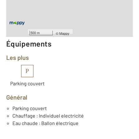
Type d'appartement : F2
ème
Étage : 2
Nombre de pièces : 2
[Voir le détail]
Année construction : 1979
500 m
©
Mappy
Équipements
Les plus
P
Parking couvert
Général
Parking couvert
Chauffage : Individuel electricité
Eau chaude : Ballon électrique