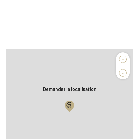
Afficher sur la carte :
+
Agence
Biens vendus
-
Demander la localisation
Vue globale
2
Surface totale : 28,6 m
2
Surface habitable : 28,6 m