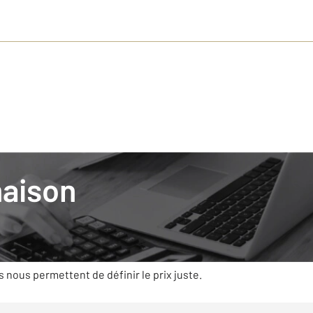
Invest
maison
mobilier avec CENTURY 21, c’est s’appuyer
t des compétences qui prennent en compte la règlementation, la 
es caractéristiques (état, superficie, exposition…) et la deman
s nous permettent de définir le prix juste.