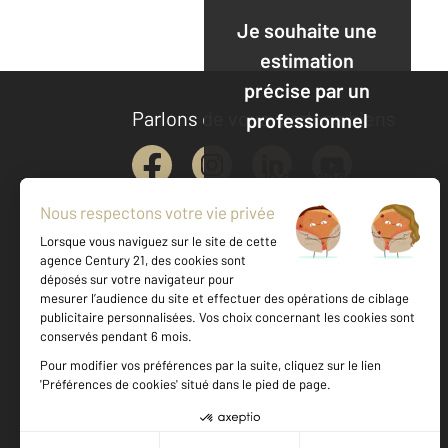
Je souhaite une
estimation
précise par un
Parlons de vous, parlons biens
professionnel
Je demande
une
estimation
Votre agence est notée
Achat
Vente
9,6
/
10