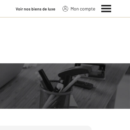
Mon compte
Voir nos biens de luxe
 sur 39 ans de savoir-faire :
fiscalité, l’emplacement, sa localisation,
de.