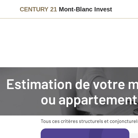
CENTURY 21
Mont-Blanc Invest
Agence immobilière
Vendre avec CENTURY 21 Mont-Blanc 
Estimation de votre 
Faire estimer son bien im
ou appartement
Vendre un bien nécessite des connaissances e
son environnement (commerces, transports), s
Tous ces critères structurels et conjoncturel