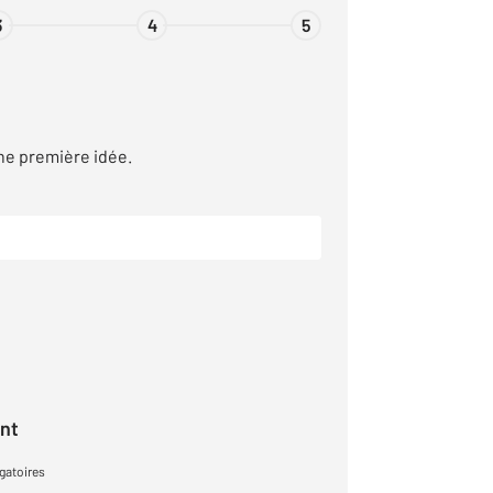
3
4
5
ne première idée.
ant
gatoires