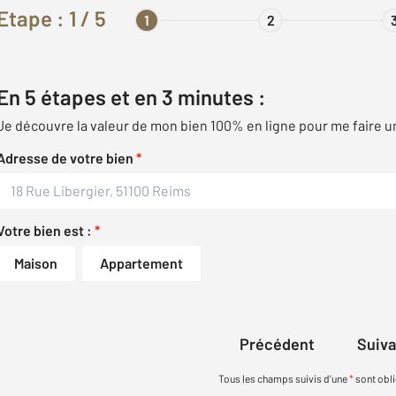
Etape :
1
/ 5
1
2
En 5 étapes et en 3 minutes :
Je découvre la valeur de mon bien 100% en ligne pour me faire u
Adresse de votre bien
*
Votre bien est :
*
Maison
Appartement
Précédent
Suiv
Tous les champs suivis d’une
*
sont obli