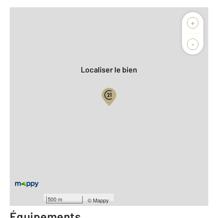
Afficher sur la carte :
+
Agence
Biens vendus
-
Localiser le bien
Vue globale
2
Surface totale : 30,4 m
2
Surface habitable : 30,4 m
Type d'appartement : F2
er
Étage : 1
Nombre de pièces : 2
[Voir le détail]
Année construction : 1979
500 m
©
Mappy
Équipements