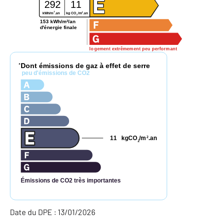
292
11
2
2
kg CO
/m
.an
kWh/m
.an
2
153 kWh/m²/an
d'énergie finale
logement extrêmement peu performant
Dont émissions de gaz à effet de serre
*
peu d'émissions de CO2
11
kgCO
/m
.an
2
2
Émissions de CO2 très importantes
Date du DPE : 13/01/2026