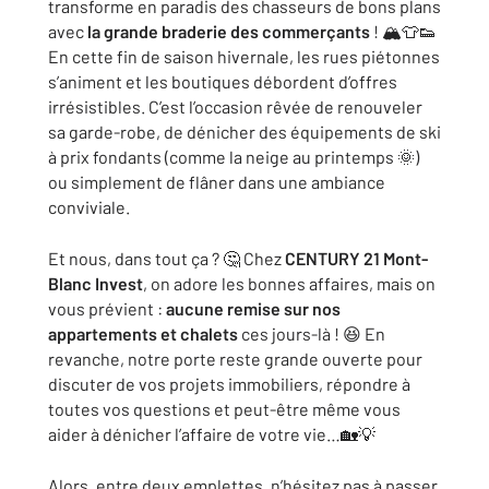
transforme en paradis des chasseurs de bons plans
avec
la grande braderie des commerçants
! 🏔️👕👟
En cette fin de saison hivernale, les rues piétonnes
s’animent et les boutiques débordent d’offres
irrésistibles. C’est l’occasion rêvée de renouveler
sa garde-robe, de dénicher des équipements de ski
à prix fondants (comme la neige au printemps 🌞)
ou simplement de flâner dans une ambiance
conviviale.
Et nous, dans tout ça ? 🤔 Chez
CENTURY 21 Mont-
Blanc Invest
, on adore les bonnes affaires, mais on
vous prévient :
aucune remise sur nos
appartements et chalets
ces jours-là ! 😆 En
revanche, notre porte reste grande ouverte pour
discuter de vos projets immobiliers, répondre à
toutes vos questions et peut-être même vous
aider à dénicher l’affaire de votre vie…🏡💡
Alors, entre deux emplettes, n’hésitez pas à passer