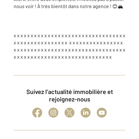
nous voir ! À très bientôt dans notre agence ! 😊🏔️
x x x x x x x x x x x x x x x x x x x x x x x x x x x x x x x x x
x x x x x x x x x x x x x x x x x x x x x x x x x x x x x x x x
x x x x x x x x x x x x x x x x x x x x x x x x x x x x x x x x x
x x x x x x x x x x x x x x x x x x x x x x x x x x x x x
Suivez l’actualité immobilière et
rejoignez-nous