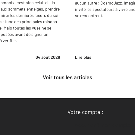
hamonix, c'est bien celui-ci : la
aucun autre : CosmoJazz. Imaginé
ce aux sommets enneigés, prendre
invite les spectateurs à vivre u
mirer les dernières lueurs du soir
se rencontrent.
st l'une des principales raisons
e. Mais toutes les vues ne se
e posées avant de signer un
 vérifier.
04 août 2026
Lire plus
Voir tous les articles
Votre compte :
Accéder à mon compte